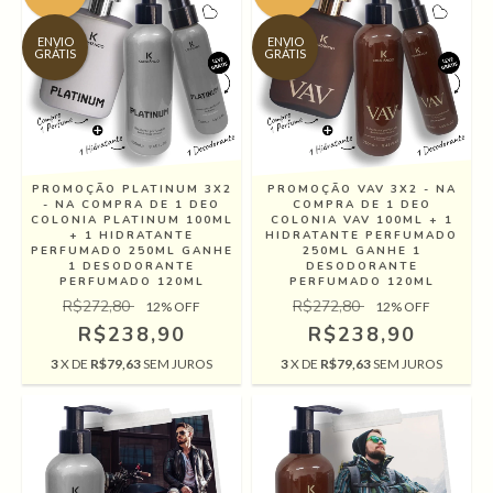
ENVIO
ENVIO
GRÁTIS
GRÁTIS
PROMOÇÃO PLATINUM 3X2
PROMOÇÃO VAV 3X2 - NA
- NA COMPRA DE 1 DEO
COMPRA DE 1 DEO
COLONIA PLATINUM 100ML
COLONIA VAV 100ML + 1
+ 1 HIDRATANTE
HIDRATANTE PERFUMADO
PERFUMADO 250ML GANHE
250ML GANHE 1
1 DESODORANTE
DESODORANTE
PERFUMADO 120ML
PERFUMADO 120ML
R$272,80
R$272,80
12
% OFF
12
% OFF
R$238,90
R$238,90
3
X DE
R$79,63
SEM JUROS
3
X DE
R$79,63
SEM JUROS