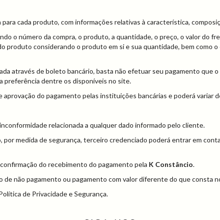
a para cada produto, com informações relativas à característica, compos
ando o número da compra, o produto, a quantidade, o preço, o valor do f
do produto considerando o produto em si e sua quantidade, bem como o e
izada através de boleto bancário, basta não efetuar seu pagamento que 
 preferência dentre os disponíveis no site.
 de aprovação do pagamento pelas instituições bancárias e poderá variar
 inconformidade relacionada a qualquer dado informado pelo cliente.
to, por medida de segurança, terceiro credenciado poderá entrar em cont
 a confirmação do recebimento do pagamento pela
K Constâncio
.
o de não pagamento ou pagamento com valor diferente do que consta no
Política de Privacidade e Segurança.