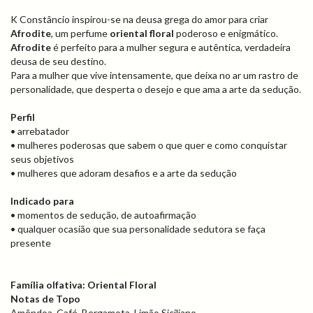
K Constâncio inspirou-se na deusa grega do amor para criar
Afrodite
, um perfume
oriental floral
poderoso e enigmático.
Afrodite
é perfeito para a mulher segura e autêntica, verdadeira
deusa de seu destino.
Para a mulher que vive intensamente, que deixa no ar um rastro de
personalidade, que desperta o desejo e que ama a arte da sedução.
Perfil
•
arrebatador
•
mulheres poderosas que sabem o que quer e como conquistar
seus objetivos
•
mulheres que adoram desafios e a arte da sedução
Indicado para
•
momentos de sedução, de autoafirmação
•
qualquer ocasião que sua personalidade sedutora se faça
presente
Família olfativa: Oriental Floral
Notas de Topo
Amêndoa, Café, Bergamota, Limão Siciliano