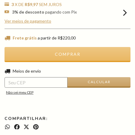
3
X DE
R$9,97
SEM JUROS
3% de desconto
pagando com Pix
Ver meios de pagamento
Frete grátis
a partir de
R$220,00
ALTERAR CEP
Entregas para o CEP:
Meios de envio
CALCULAR
Não sei meu CEP
COMPARTILHAR: