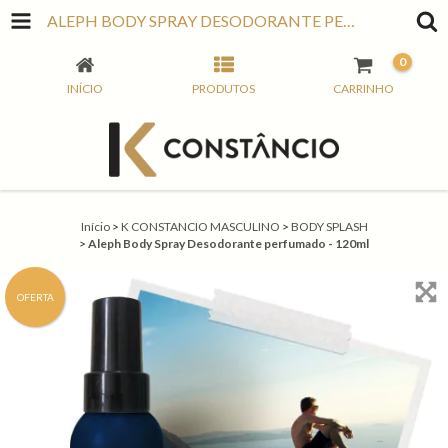
ALEPH BODY SPRAY DESODORANTE PERFUMADO - 120ML
0
INÍCIO
PRODUTOS
CARRINHO
Início
>
K CONSTANCIO MASCULINO
>
BODY SPLASH
>
Aleph Body Spray Desodorante perfumado - 120ml
OFERTA