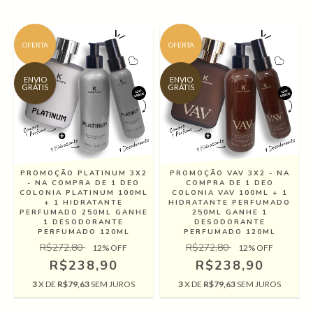
OFERTA
OFERTA
ENVIO
ENVIO
GRÁTIS
GRÁTIS
PROMOÇÃO PLATINUM 3X2
PROMOÇÃO VAV 3X2 - NA
- NA COMPRA DE 1 DEO
COMPRA DE 1 DEO
COLONIA PLATINUM 100ML
COLONIA VAV 100ML + 1
+ 1 HIDRATANTE
HIDRATANTE PERFUMADO
PERFUMADO 250ML GANHE
250ML GANHE 1
1 DESODORANTE
DESODORANTE
PERFUMADO 120ML
PERFUMADO 120ML
R$272,80
R$272,80
12
% OFF
12
% OFF
R$238,90
R$238,90
3
X DE
R$79,63
SEM JUROS
3
X DE
R$79,63
SEM JUROS